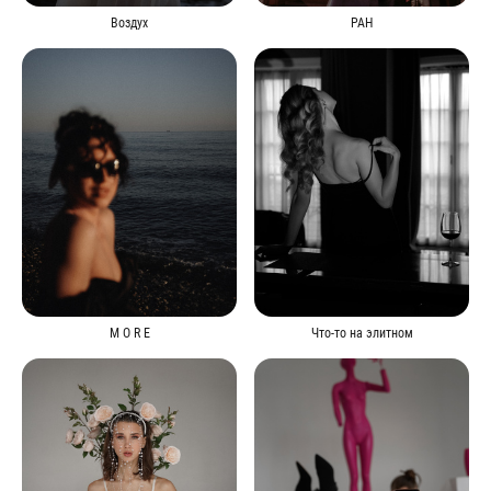
Воздух
РАН
M O R E
Что-то на элитном