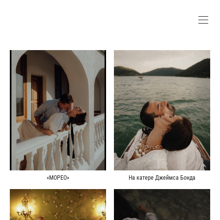
На катере Джеймса Бонда
«МОРЕО»