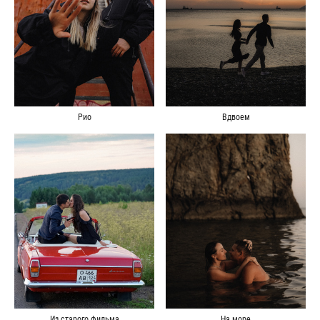
Рио
Вдвоем
Из старого фильма
На море