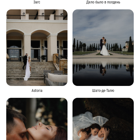
Загс
Дело было в полдень
Astoria
Шато-де-Талю